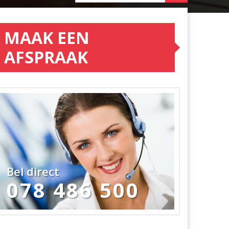
MAAK EEN
AFSPRAAK
Bel direct
078 486 500