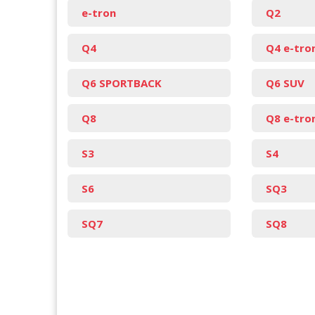
e-tron
Q2
Q4
Q4 e-tro
Q6 SPORTBACK
Q6 SUV
Q8
Q8 e-tro
S3
S4
S6
SQ3
SQ7
SQ8