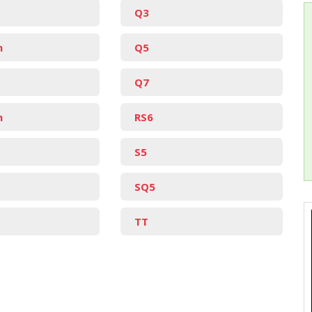
Q3
n
Q5
Q7
n
RS6
S5
SQ5
TT